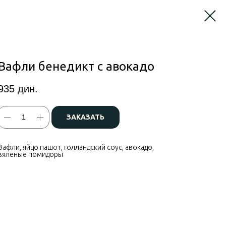
Вафли бенедикт с авокадо
935
дин.
ЗАКАЗАТЬ
Вафли, яйцо пашот, голландский соус, авокадо,
вяленые помидоры