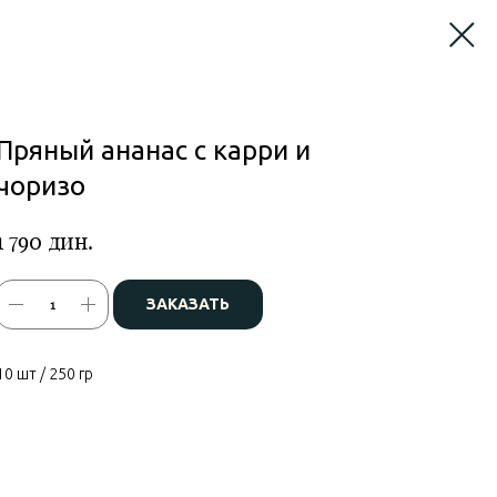
Пряный ананас с карри и
чоризо
дин.
1 790
ЗАКАЗАТЬ
10 шт / 250 гр