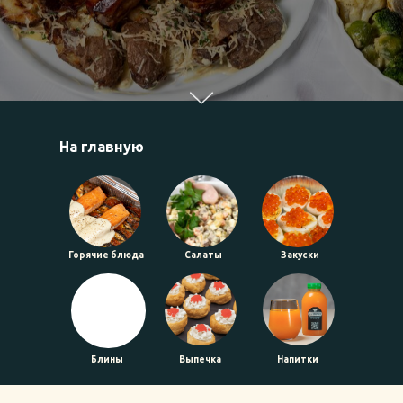
На главную
Горячие блюда
Салаты
Закуски
Блины
Выпечка
Напитки